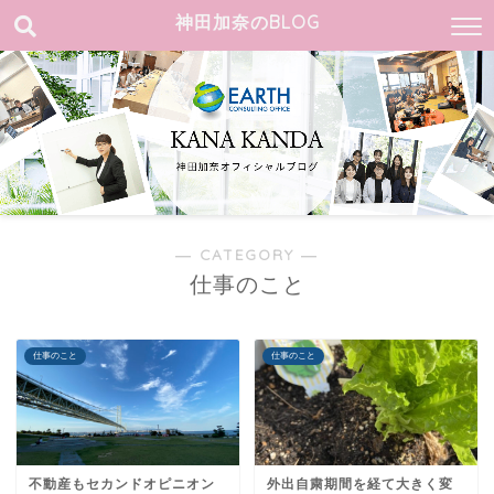
神田加奈のBLOG
― CATEGORY ―
仕事のこと
仕事のこと
仕事のこと
不動産もセカンドオピニオン
外出自粛期間を経て大きく変