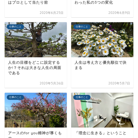
はプロとして当たり前
わった私の3つの変化
2020年6月25日
2020年6月9日
仕事のこと
仕事のこと
人生の目標をどこに設定する
人生は考え方と優先順位で決
か!？それは大きな人生の局面
まる
である
2020年5月26日
2020年5月7日
仕事のこと
仕事のこと
アースのfor you精神が導くも
「理念に生きる」ということ