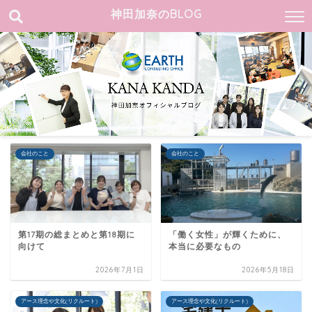
神田加奈のBLOG
会社のこと
会社のこと
第17期の総まとめと第18期に
「働く女性」が輝くために、
向けて
本当に必要なもの
2026年7月1日
2026年5月18日
アース理念や文化(リクルート)
アース理念や文化(リクルート)