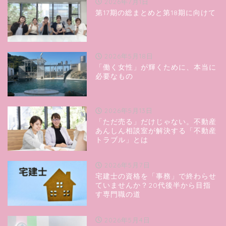
2026年7月1日
第17期の総まとめと第18期に向けて
2026年5月18日
「働く女性」が輝くために、本当に
必要なもの
2026年5月13日
「ただ売る」だけじゃない。不動産
あんしん相談室が解決する「不動産
トラブル」とは
2026年5月7日
宅建士の資格を「事務」で終わらせ
ていませんか？20代後半から目指
す専門職の道
2026年5月4日