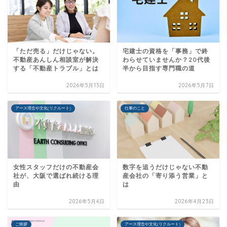
「ただ売る」だけじゃない。
宅建士の資格を「事務」で終
不動産あんしん相談室が解決
わらせていませんか？20代後
する「不動産トラブル」とは
半から目指す専門職の道
2026年5月13日
2026年5月7日
アース理念や文化(リクルート)
仕事のこと
女性スタッフだけの不動産会
数字を追うだけじゃない不動
社が、大阪で選ばれ続ける理
産会社の「寄り添う営業」と
由
は
2026年5月4日
2026年4月23日
ご挨拶
アース理念や文化(リクルート)